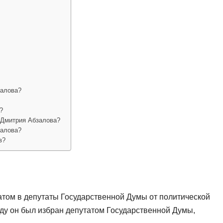
залова?
?
 Дмитрия Абзалова?
залова?
в?
атом в депутаты Государственной Думы от политической
ду он был избран депутатом Государственной Думы,