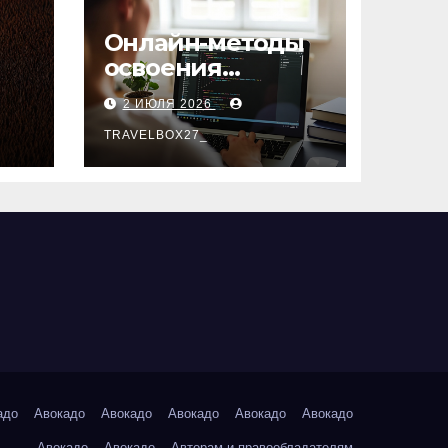
Онлайн-методы
освоения
х
актуальных
2 ИЮЛЯ 2026
профессий
TRAVELBOX27_
адо
Авокадо
Авокадо
Авокадо
Авокадо
Авокадо
Авокадо
Авокадо
Авторам и правообладателям