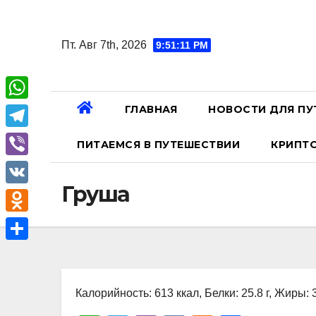
Перейти
к
Пт. Авг 7th, 2026
9:51:12 PM
содержанию
ГЛАВНАЯ
НОВОСТИ ДЛЯ ПУ
W
h
T
ПИТАЕМСЯ В ПУТЕШЕСТВИИ
КРИПТ
a
e
V
t
l
Груша
i
V
s
e
b
K
A
O
g
e
p
d
r
О
r
p
n
a
т
o
Калорийность: 613 ккал, Белки: 25.8 г, Жиры: 3
m
п
k