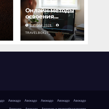
Онлайн-методы
освоения
х
актуальных
2 ИЮЛЯ 2026
профессий
TRAVELBOX27_
адо
Авокадо
Авокадо
Авокадо
Авокадо
Авокадо
Авокадо
Авокадо
Авторам и правообладателям