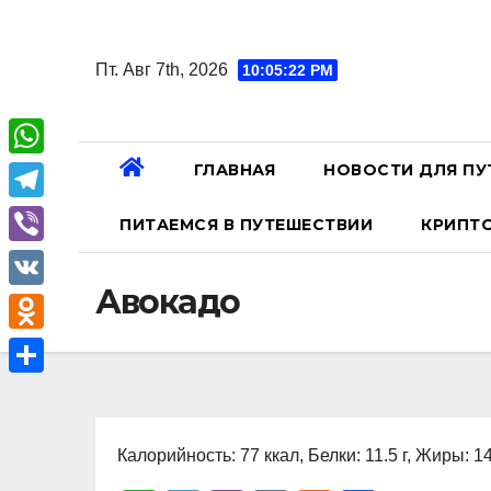
Перейти
к
Пт. Авг 7th, 2026
10:05:23 PM
содержанию
ГЛАВНАЯ
НОВОСТИ ДЛЯ ПУ
W
h
T
ПИТАЕМСЯ В ПУТЕШЕСТВИИ
КРИПТ
a
e
V
t
l
Авокадо
i
V
s
e
b
K
A
O
g
e
p
d
r
О
r
p
n
a
т
o
Калорийность: 77 ккал, Белки: 11.5 г, Жиры: 14.
m
п
k