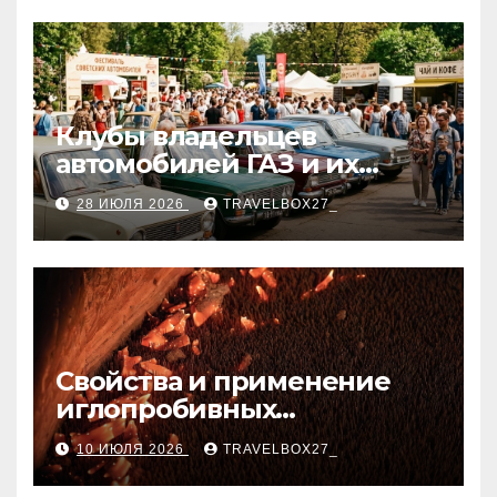
Клубы владельцев
автомобилей ГАЗ и их
мероприятия
28 ИЮЛЯ 2026
TRAVELBOX27_
Свойства и применение
иглопробивных
базальтовых огнеупорных
10 ИЮЛЯ 2026
TRAVELBOX27_
матов