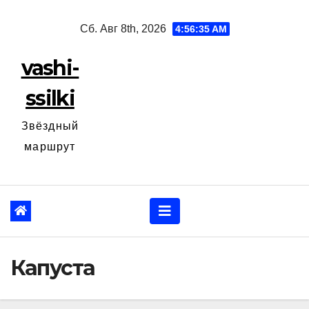
Перейти
Сб. Авг 8th, 2026
4:56:36 AM
к
содержанию
vashi-
ssilki
Звёздный
маршрут
Капуста