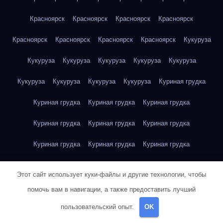
Красноярск
Красноярск
Красноярск
Красноярск
Красноярск
Красноярск
Красноярск
Красноярск
Кукуруза
Кукуруза
Кукуруза
Кукуруза
Кукуруза
Кукуруза
Кукуруза
Кукуруза
Кукуруза
Кукуруза
Куриная грудка
Куриная грудка
Куриная грудка
Куриная грудка
Куриная грудка
Куриная грудка
Куриная грудка
Куриная грудка
Куриная грудка
Куриная грудка
Куриное яйцо
Куриное яйцо
Куриное яйцо
Куриное яйцо
Этот сайт использует куки-файлы и другие технологии, чтобы
Куриное яйцо
Куриное яйцо
Куриное яйцо
Куриное яйцо
помочь вам в навигации, а также предоставить лучший
пользовательский опыт.
OK
Куриное яйцо
Куриное яйцо
Куриное яйцо