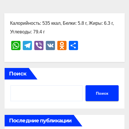
Калорийность: 535 ккал, Белки: 5.8 г, Жиры: 6.3 г,
Углеводы: 79.4 г
W
T
Vi
V
O
О
h
el
b
K
d
тп
at
e
er
n
р
s
gr
o
а
Поиск
A
a
kl
в
p
m
a
и
Поиск
p
ss
ть
ni
ki
Последние публикации