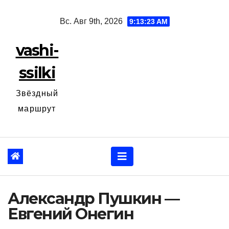
Перейти
Вс. Авг 9th, 2026
9:13:25 AM
к
содержанию
vashi-
ssilki
Звёздный
маршрут
Александр Пушкин —
Евгений Онегин