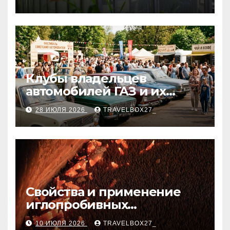
Клубы владельцев
автомобилей ГАЗ и их
мероприятия
28 ИЮЛЯ 2026
TRAVELBOX27_
Свойства и применение
иглопробивных
базальтовых огнеупорных
10 ИЮЛЯ 2026
TRAVELBOX27_