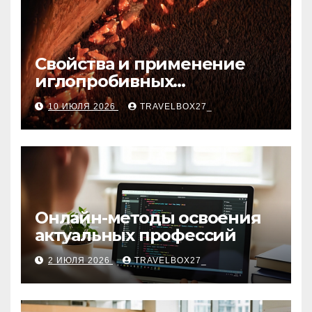
Свойства и применение
иглопробивных
базальтовых огнеупорных
10 ИЮЛЯ 2026
TRAVELBOX27_
матов
Онлайн-методы освоения
актуальных профессий
2 ИЮЛЯ 2026
TRAVELBOX27_