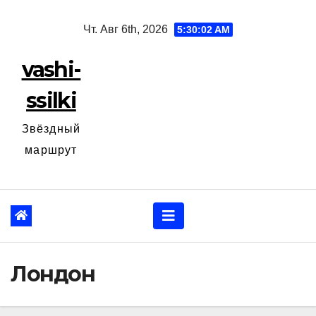
Перейти
Чт. Авг 6th, 2026
5:30:03 AM
к
содержанию
vashi-
ssilki
Звёздный
маршрут
Лондон