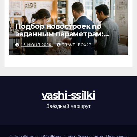
Подбор новостроек по
заданным параметрам:
критерии и этапы
16 ИЮНЯ 2026
TRAVELBOX27_
vashi-ssilki
Звёздный маршрут
Сайт работает на WordPress
|
Тема: Newsup, автор
Themeansar