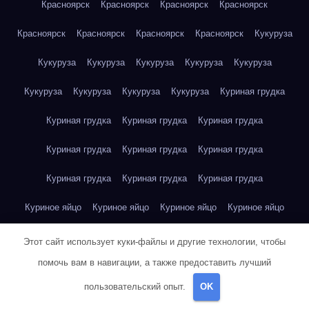
Красноярск
Красноярск
Красноярск
Красноярск
Красноярск
Красноярск
Красноярск
Красноярск
Кукуруза
Кукуруза
Кукуруза
Кукуруза
Кукуруза
Кукуруза
Кукуруза
Кукуруза
Кукуруза
Кукуруза
Куриная грудка
Куриная грудка
Куриная грудка
Куриная грудка
Куриная грудка
Куриная грудка
Куриная грудка
Куриная грудка
Куриная грудка
Куриная грудка
Куриное яйцо
Куриное яйцо
Куриное яйцо
Куриное яйцо
Куриное яйцо
Куриное яйцо
Куриное яйцо
Куриное яйцо
Этот сайт использует куки-файлы и другие технологии, чтобы
помочь вам в навигации, а также предоставить лучший
Куриное яйцо
Куриное яйцо
Куриное яйцо
пользовательский опыт.
OK
Курт Воннегут — Бойня номер пять