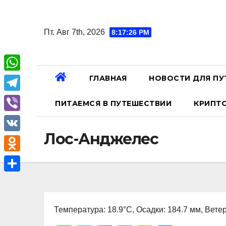
Перейти
к
Пт. Авг 7th, 2026
8:17:27 PM
содержанию
ГЛАВНАЯ
НОВОСТИ ДЛЯ ПУ
W
h
T
ПИТАЕМСЯ В ПУТЕШЕСТВИИ
КРИПТ
a
e
V
t
l
Лос-Анджелес
i
V
s
e
b
K
A
O
g
e
p
d
r
О
r
p
n
a
т
o
Температура: 18.9°C, Осадки: 184.7 мм, Ветер
m
п
k