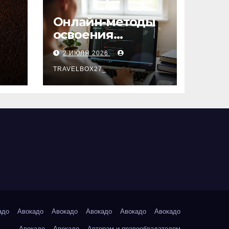
Онлайн-методы
освоения
х
актуальных
2 ИЮЛЯ 2026
профессий
TRAVELBOX27_
адо
Авокадо
Авокадо
Авокадо
Авокадо
Авокадо
Авокадо
Авокадо
Авторам и правообладателям