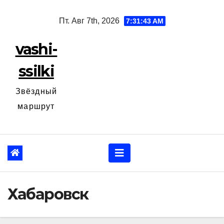
Перейти
Пт. Авг 7th, 2026
7:31:44 AM
к
содержанию
vashi-
ssilki
Звёздный
маршрут
Хабаровск