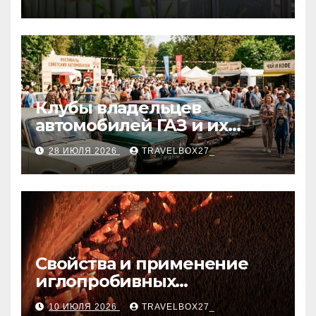
Клубы владельцев
автомобилей ГАЗ и их
мероприятия
28 ИЮЛЯ 2026
TRAVELBOX27_
Свойства и применение
иглопробивных
базальтовых огнеупорных
10 ИЮЛЯ 2026
TRAVELBOX27_