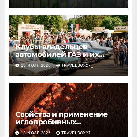
Клубы владельцев
автомобилей ГАЗ и их
мероприятия
28 ИЮЛЯ 2026
TRAVELBOX27_
Свойства и применение
иглопробивных
базальтовых огнеупорных
10 ИЮЛЯ 2026
TRAVELBOX27_