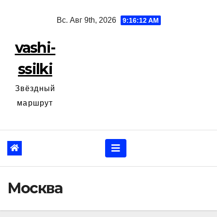
Перейти
Вс. Авг 9th, 2026
9:16:13 AM
к
содержанию
vashi-
ssilki
Звёздный
маршрут
Москва