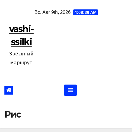
Перейти
Вс. Авг 9th, 2026
4:08:37 AM
к
содержанию
vashi-
ssilki
Звёздный
маршрут
Рис