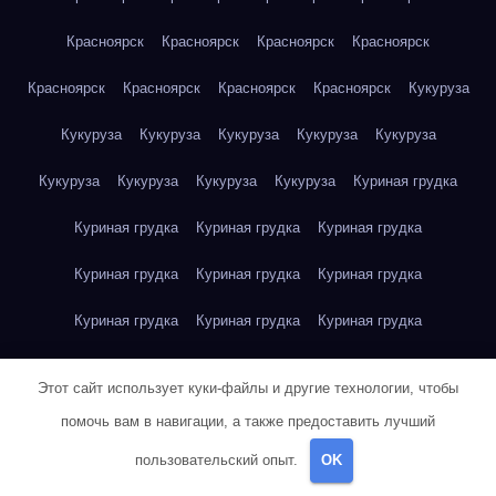
Красноярск
Красноярск
Красноярск
Красноярск
Красноярск
Красноярск
Красноярск
Красноярск
Кукуруза
Кукуруза
Кукуруза
Кукуруза
Кукуруза
Кукуруза
Кукуруза
Кукуруза
Кукуруза
Кукуруза
Куриная грудка
Куриная грудка
Куриная грудка
Куриная грудка
Куриная грудка
Куриная грудка
Куриная грудка
Куриная грудка
Куриная грудка
Куриная грудка
Куриное яйцо
Куриное яйцо
Куриное яйцо
Куриное яйцо
Этот сайт использует куки-файлы и другие технологии, чтобы
Куриное яйцо
Куриное яйцо
Куриное яйцо
Куриное яйцо
помочь вам в навигации, а также предоставить лучший
пользовательский опыт.
OK
Куриное яйцо
Куриное яйцо
Куриное яйцо