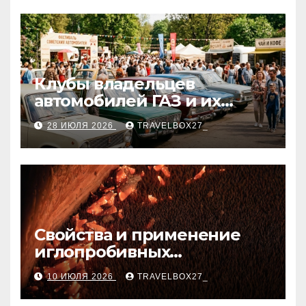
Клубы владельцев
автомобилей ГАЗ и их
мероприятия
28 ИЮЛЯ 2026
TRAVELBOX27_
Свойства и применение
иглопробивных
базальтовых огнеупорных
10 ИЮЛЯ 2026
TRAVELBOX27_
матов