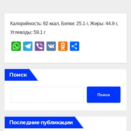
Калорийность: 92 ккал, Белки: 25.1 г, Жиры: 44.9 г,
Углеводы: 59.1 г
W
T
Vi
V
O
О
h
el
b
K
d
тп
at
e
er
n
р
s
gr
o
а
Поиск
A
a
kl
в
p
m
a
и
Поиск
p
ss
ть
ni
ki
Последние публикации