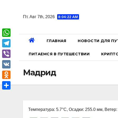
Перейти
к
Пт. Авг 7th, 2026
8:04:23 AM
содержанию
ГЛАВНАЯ
НОВОСТИ ДЛЯ ПУ
W
h
T
ПИТАЕМСЯ В ПУТЕШЕСТВИИ
КРИПТ
a
e
V
t
l
Мадрид
i
V
s
e
b
K
A
O
g
e
p
d
r
О
r
p
n
a
т
o
Температура: 5.7°C, Осадки: 255.0 мм, Ветер:
m
п
k