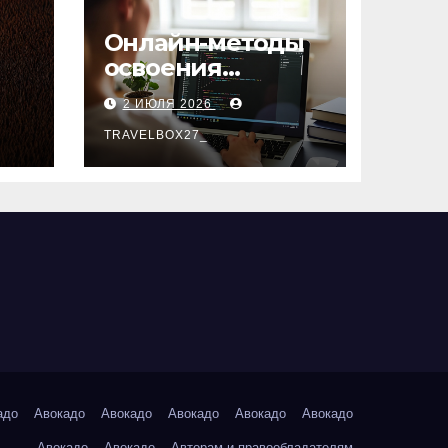
Онлайн-методы
освоения
х
актуальных
2 ИЮЛЯ 2026
профессий
TRAVELBOX27_
адо
Авокадо
Авокадо
Авокадо
Авокадо
Авокадо
Авокадо
Авокадо
Авторам и правообладателям