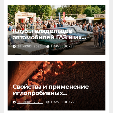
Клубы владельцев
автомобилей ГАЗ и их
мероприятия
28 ИЮЛЯ 2026
TRAVELBOX27_
Свойства и применение
иглопробивных
базальтовых огнеупорных
10 ИЮЛЯ 2026
TRAVELBOX27_
матов