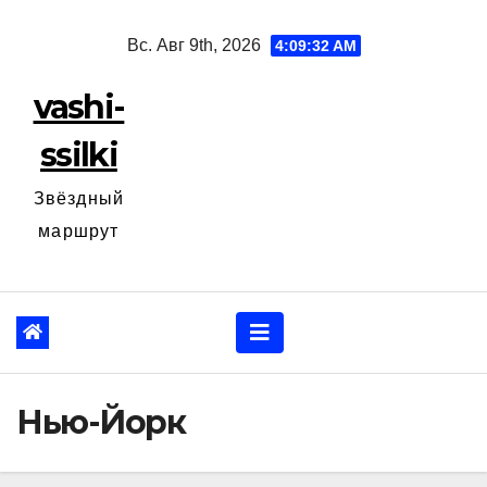
Перейти
Вс. Авг 9th, 2026
4:09:33 AM
к
содержанию
vashi-
ssilki
Звёздный
маршрут
Нью-Йорк