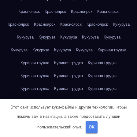
Красноярск
Красноярск
Красноярск
Красноярск
Красноярск
Красноярск
Красноярск
Красноярск
Кукуруза
Кукуруза
Кукуруза
Кукуруза
Кукуруза
Кукуруза
Кукуруза
Кукуруза
Кукуруза
Кукуруза
Куриная грудка
Куриная грудка
Куриная грудка
Куриная грудка
Куриная грудка
Куриная грудка
Куриная грудка
Куриная грудка
Куриная грудка
Куриная грудка
Куриное яйцо
Куриное яйцо
Куриное яйцо
Куриное яйцо
Этот сайт использует куки-файлы и другие технологии, чтобы
Куриное яйцо
Куриное яйцо
Куриное яйцо
Куриное яйцо
помочь вам в навигации, а также предоставить лучший
пользовательский опыт.
OK
Куриное яйцо
Куриное яйцо
Куриное яйцо