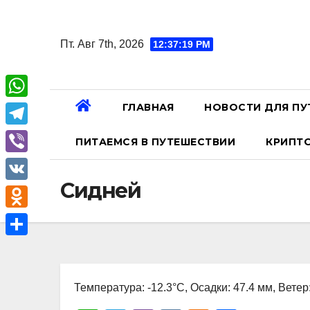
Перейти
к
Пт. Авг 7th, 2026
12:37:20 PM
содержанию
ГЛАВНАЯ
НОВОСТИ ДЛЯ ПУ
W
h
T
ПИТАЕМСЯ В ПУТЕШЕСТВИИ
КРИПТ
a
e
V
t
l
Сидней
i
V
s
e
b
K
A
O
g
e
p
d
r
О
r
p
n
a
т
o
Температура: -12.3°C, Осадки: 47.4 мм, Ветер
m
п
k