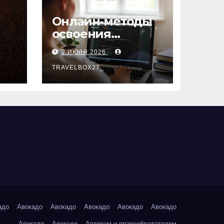
Онлайн-методы
освоения
х
актуальных
2 ИЮЛЯ 2026
профессий
TRAVELBOX27_
адо
Авокадо
Авокадо
Авокадо
Авокадо
Авокадо
Авокадо
Авокадо
Авторам и правообладателям