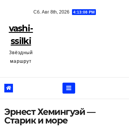
Перейти
Сб. Авг 8th, 2026
4:13:09 PM
к
содержанию
vashi-
ssilki
Звёздный
маршрут
Эрнест Хемингуэй —
Старик и море