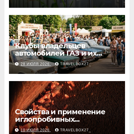
Клубы владельцев
автомобилей ГАЗ и их
мероприятия
28 ИЮЛЯ 2026
TRAVELBOX27_
Свойства и применение
иглопробивных
базальтовых огнеупорных
10 ИЮЛЯ 2026
TRAVELBOX27_