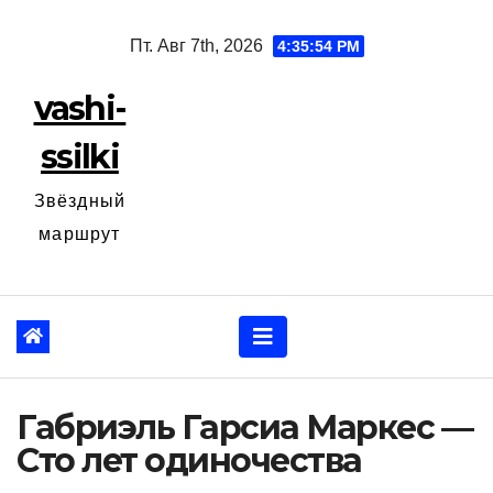
Перейти
Пт. Авг 7th, 2026
4:35:55 PM
к
содержанию
vashi-
ssilki
Звёздный
маршрут
Габриэль Гарсиа Маркес —
Сто лет одиночества