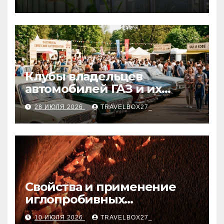
Клубы владельцев
автомобилей ГАЗ и их
мероприятия
28 ИЮЛЯ 2026
TRAVELBOX27_
Свойства и применение
иглопробивных
базальтовых огнеупорных
10 ИЮЛЯ 2026
TRAVELBOX27_