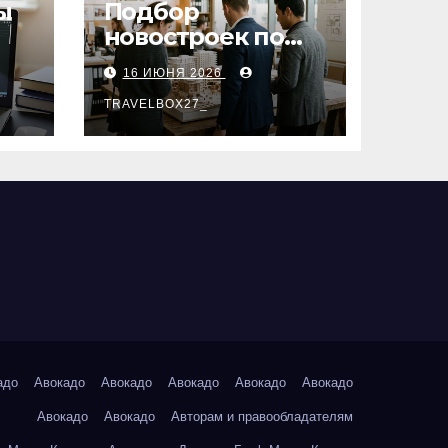
ы
Подбор
новостроек по
заданным
16 ИЮНЯ 2026
параметрам:
критерии и
TRAVELBOX27_
этапы
адо
Авокадо
Авокадо
Авокадо
Авокадо
Авокадо
Авокадо
Авокадо
Авторам и правообладателям