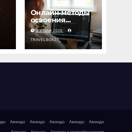
Онлайн-методы
освоения
х
актуальных
2 ИЮЛЯ 2026
профессий
TRAVELBOX27_
адо
Авокадо
Авокадо
Авокадо
Авокадо
Авокадо
Авокадо
Авокадо
Авторам и правообладателям