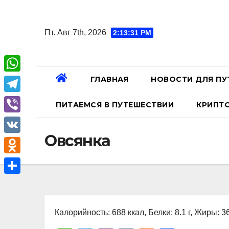
Перейти
к
Пт. Авг 7th, 2026
2:13:32 PM
содержанию
ГЛАВНАЯ
НОВОСТИ ДЛЯ ПУ
W
h
T
ПИТАЕМСЯ В ПУТЕШЕСТВИИ
КРИПТ
a
e
V
t
l
Овсянка
i
V
s
e
b
K
A
O
g
e
p
d
r
О
r
p
n
a
т
o
Калорийность: 688 ккал, Белки: 8.1 г, Жиры: 36
m
п
k