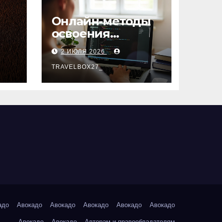
Онлайн-методы
освоения
х
актуальных
2 ИЮЛЯ 2026
профессий
TRAVELBOX27_
адо
Авокадо
Авокадо
Авокадо
Авокадо
Авокадо
Авокадо
Авокадо
Авторам и правообладателям