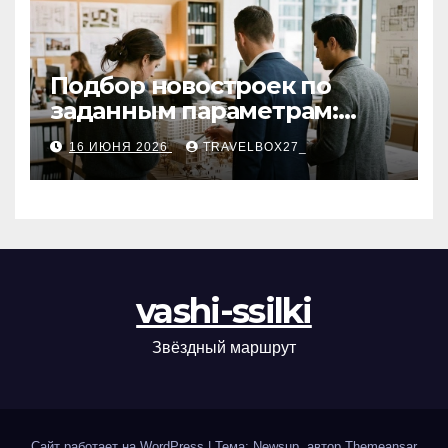
Подбор новостроек по
заданным параметрам:
критерии и этапы
16 ИЮНЯ 2026
TRAVELBOX27_
vashi-ssilki
Звёздный маршрут
Сайт работает на WordPress
|
Тема: Newsup, автор
Themeansar