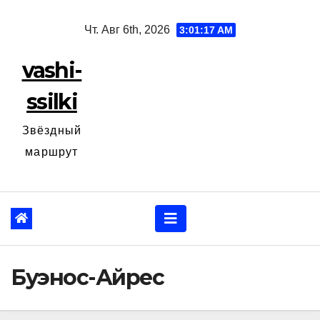
Перейти
Чт. Авг 6th, 2026
3:01:18 AM
к
содержанию
vashi-
ssilki
Звёздный
маршрут
Буэнос-Айрес