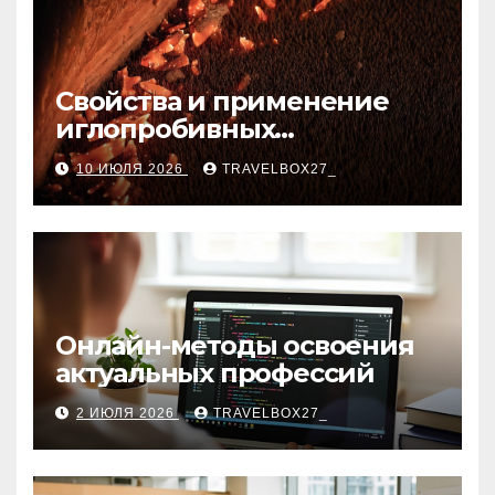
Свойства и применение
иглопробивных
базальтовых огнеупорных
10 ИЮЛЯ 2026
TRAVELBOX27_
матов
Онлайн-методы освоения
актуальных профессий
2 ИЮЛЯ 2026
TRAVELBOX27_