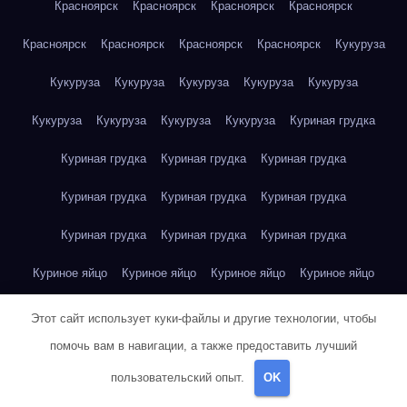
Красноярск
Красноярск
Красноярск
Красноярск
Красноярск
Красноярск
Красноярск
Красноярск
Кукуруза
Кукуруза
Кукуруза
Кукуруза
Кукуруза
Кукуруза
Кукуруза
Кукуруза
Кукуруза
Кукуруза
Куриная грудка
Куриная грудка
Куриная грудка
Куриная грудка
Куриная грудка
Куриная грудка
Куриная грудка
Куриная грудка
Куриная грудка
Куриная грудка
Куриное яйцо
Куриное яйцо
Куриное яйцо
Куриное яйцо
Куриное яйцо
Куриное яйцо
Куриное яйцо
Куриное яйцо
Этот сайт использует куки-файлы и другие технологии, чтобы
помочь вам в навигации, а также предоставить лучший
Куриное яйцо
Куриное яйцо
Куриное яйцо
пользовательский опыт.
OK
Курт Воннегут — Бойня номер пять