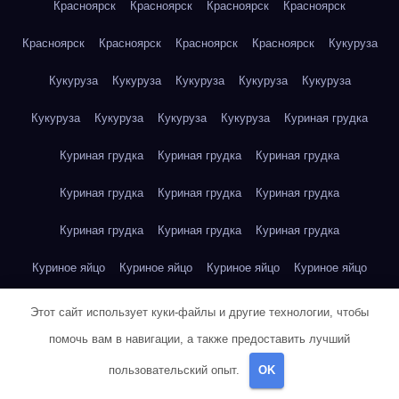
Красноярск
Красноярск
Красноярск
Красноярск
Красноярск
Красноярск
Красноярск
Красноярск
Кукуруза
Кукуруза
Кукуруза
Кукуруза
Кукуруза
Кукуруза
Кукуруза
Кукуруза
Кукуруза
Кукуруза
Куриная грудка
Куриная грудка
Куриная грудка
Куриная грудка
Куриная грудка
Куриная грудка
Куриная грудка
Куриная грудка
Куриная грудка
Куриная грудка
Куриное яйцо
Куриное яйцо
Куриное яйцо
Куриное яйцо
Куриное яйцо
Куриное яйцо
Куриное яйцо
Куриное яйцо
Этот сайт использует куки-файлы и другие технологии, чтобы
помочь вам в навигации, а также предоставить лучший
Куриное яйцо
Куриное яйцо
Куриное яйцо
пользовательский опыт.
OK
Курт Воннегут — Бойня номер пять