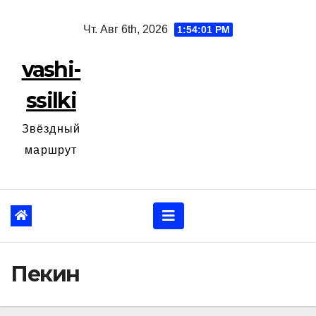
Перейти
Чт. Авг 6th, 2026
1:54:02 PM
к
содержанию
vashi-
ssilki
Звёздный
маршрут
Пекин