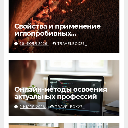
Свойства и применение
иглопробивных
базальтовых огнеупорных
10 ИЮЛЯ 2026
TRAVELBOX27_
матов
Онлайн-методы освоения
актуальных профессий
2 ИЮЛЯ 2026
TRAVELBOX27_