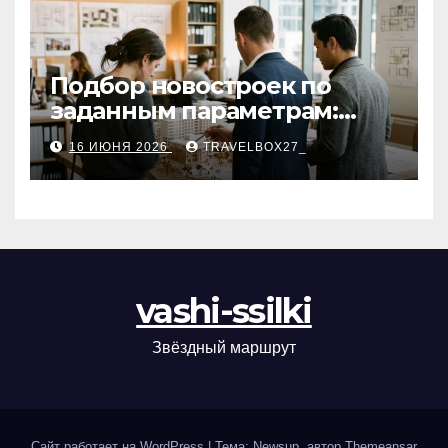
Подбор новостроек по
заданным параметрам:
критерии и этапы
16 ИЮНЯ 2026
TRAVELBOX27_
vashi-ssilki
Звёздный маршрут
Сайт работает на WordPress
|
Тема: Newsup, автор
Themeansar