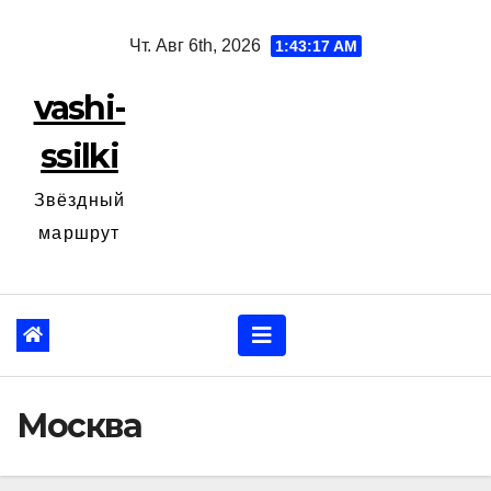
Перейти
Чт. Авг 6th, 2026
1:43:19 AM
к
содержанию
vashi-
ssilki
Звёздный
маршрут
Москва