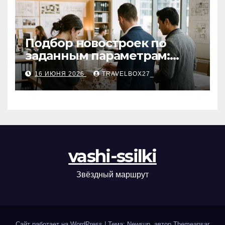
Подбор новостроек по
заданным параметрам:
критерии и этапы
16 ИЮНЯ 2026
TRAVELBOX27_
vashi-ssilki
Звёздный маршрут
Сайт работает на WordPress
|
Тема: Newsup, автор
Themeansar