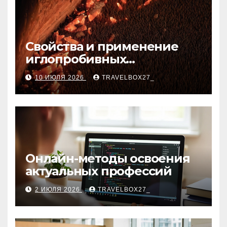
Свойства и применение
иглопробивных
базальтовых огнеупорных
10 ИЮЛЯ 2026
TRAVELBOX27_
матов
Онлайн-методы освоения
актуальных профессий
2 ИЮЛЯ 2026
TRAVELBOX27_