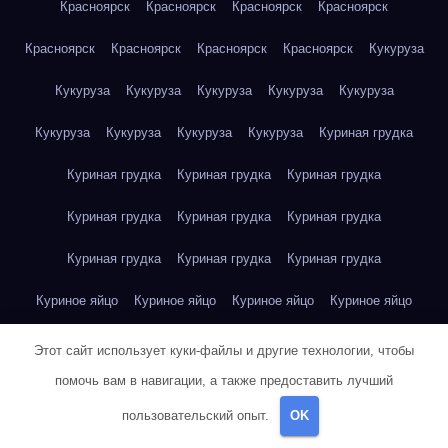
Красноярск
Красноярск
Красноярск
Красноярск
Красноярск
Красноярск
Красноярск
Красноярск
Кукуруза
Кукуруза
Кукуруза
Кукуруза
Кукуруза
Кукуруза
Кукуруза
Кукуруза
Кукуруза
Кукуруза
Куриная грудка
Куриная грудка
Куриная грудка
Куриная грудка
Куриная грудка
Куриная грудка
Куриная грудка
Куриная грудка
Куриная грудка
Куриная грудка
Куриное яйцо
Куриное яйцо
Куриное яйцо
Куриное яйцо
Куриное яйцо
Куриное яйцо
Куриное яйцо
Куриное яйцо
Этот сайт использует куки-файлы и другие технологии, чтобы
помочь вам в навигации, а также предоставить лучший
Куриное яйцо
Куриное яйцо
Куриное яйцо
пользовательский опыт.
OK
Курт Воннегут — Бойня номер пять