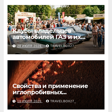
Клубы владельцев
автомобилей ГАЗ и их
мероприятия
28 ИЮЛЯ 2026
TRAVELBOX27_
Свойства и применение
иглопробивных
базальтовых огнеупорных
10 ИЮЛЯ 2026
TRAVELBOX27_
матов