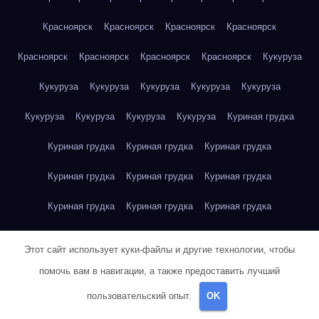
Красноярск
Красноярск
Красноярск
Красноярск
Красноярск
Красноярск
Красноярск
Красноярск
Кукуруза
Кукуруза
Кукуруза
Кукуруза
Кукуруза
Кукуруза
Кукуруза
Кукуруза
Кукуруза
Кукуруза
Куриная грудка
Куриная грудка
Куриная грудка
Куриная грудка
Куриная грудка
Куриная грудка
Куриная грудка
Куриная грудка
Куриная грудка
Куриная грудка
Куриное яйцо
Куриное яйцо
Куриное яйцо
Куриное яйцо
Этот сайт использует куки-файлы и другие технологии, чтобы
Куриное яйцо
Куриное яйцо
Куриное яйцо
Куриное яйцо
помочь вам в навигации, а также предоставить лучший
пользовательский опыт.
OK
Куриное яйцо
Куриное яйцо
Куриное яйцо