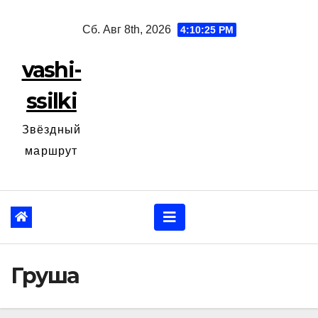
Перейти
Сб. Авг 8th, 2026
4:10:26 PM
к
содержанию
vashi-
ssilki
Звёздный
маршрут
Груша