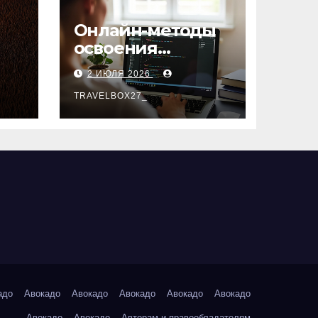
Онлайн-методы
освоения
х
актуальных
2 ИЮЛЯ 2026
профессий
TRAVELBOX27_
адо
Авокадо
Авокадо
Авокадо
Авокадо
Авокадо
Авокадо
Авокадо
Авторам и правообладателям