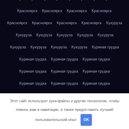
Красноярск
Красноярск
Красноярск
Красноярск
Красноярск
Красноярск
Красноярск
Красноярск
Кукуруза
Кукуруза
Кукуруза
Кукуруза
Кукуруза
Кукуруза
Кукуруза
Кукуруза
Кукуруза
Кукуруза
Куриная грудка
Куриная грудка
Куриная грудка
Куриная грудка
Куриная грудка
Куриная грудка
Куриная грудка
Куриная грудка
Куриная грудка
Куриная грудка
Куриное яйцо
Куриное яйцо
Куриное яйцо
Куриное яйцо
Этот сайт использует куки-файлы и другие технологии, чтобы
Куриное яйцо
Куриное яйцо
Куриное яйцо
Куриное яйцо
помочь вам в навигации, а также предоставить лучший
пользовательский опыт.
OK
Куриное яйцо
Куриное яйцо
Куриное яйцо