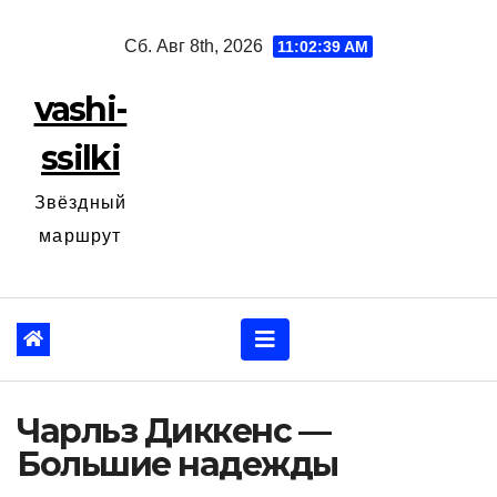
Перейти
Сб. Авг 8th, 2026
11:02:40 AM
к
содержанию
vashi-
ssilki
Звёздный
маршрут
Чарльз Диккенс —
Большие надежды