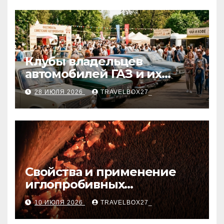
Клубы владельцев
автомобилей ГАЗ и их
мероприятия
28 ИЮЛЯ 2026
TRAVELBOX27_
Свойства и применение
иглопробивных
базальтовых огнеупорных
10 ИЮЛЯ 2026
TRAVELBOX27_
матов