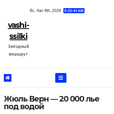
Перейти
Вс. Авг 9th, 2026
9:33:45 AM
к
содержанию
vashi-
ssilki
Звёздный
маршрут
Жюль Верн — 20 000 лье
под водой