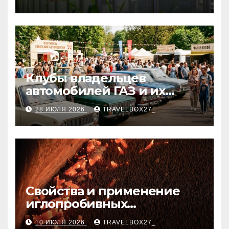
Клубы владельцев
автомобилей ГАЗ и их
мероприятия
28 ИЮЛЯ 2026
TRAVELBOX27_
Свойства и применение
иглопробивных
базальтовых огнеупорных
10 ИЮЛЯ 2026
TRAVELBOX27_