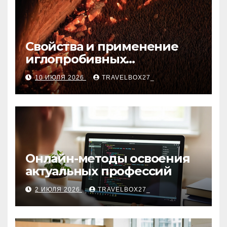
Свойства и применение
иглопробивных
базальтовых огнеупорных
10 ИЮЛЯ 2026
TRAVELBOX27_
матов
Онлайн-методы освоения
актуальных профессий
2 ИЮЛЯ 2026
TRAVELBOX27_