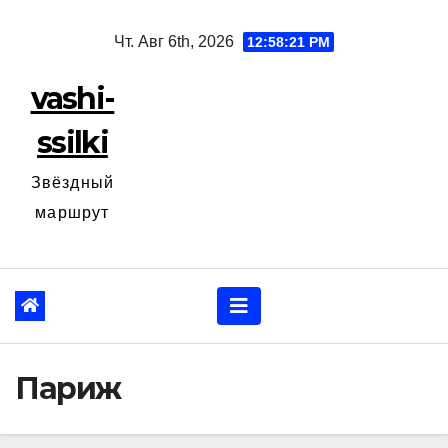
Перейти
Чт. Авг 6th, 2026
12:58:22 PM
к
содержанию
vashi-
ssilki
Звёздный
маршрут
Париж