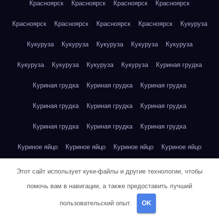
Красноярск
Красноярск
Красноярск
Красноярск
Красноярск
Красноярск
Красноярск
Красноярск
Кукуруза
Кукуруза
Кукуруза
Кукуруза
Кукуруза
Кукуруза
Кукуруза
Кукуруза
Кукуруза
Кукуруза
Куриная грудка
Куриная грудка
Куриная грудка
Куриная грудка
Куриная грудка
Куриная грудка
Куриная грудка
Куриная грудка
Куриная грудка
Куриная грудка
Куриное яйцо
Куриное яйцо
Куриное яйцо
Куриное яйцо
Куриное яйцо
Куриное яйцо
Куриное яйцо
Куриное яйцо
Этот сайт использует куки-файлы и другие технологии, чтобы
помочь вам в навигации, а также предоставить лучший
Куриное яйцо
Куриное яйцо
Куриное яйцо
пользовательский опыт.
OK
Курт Воннегут — Бойня номер пять