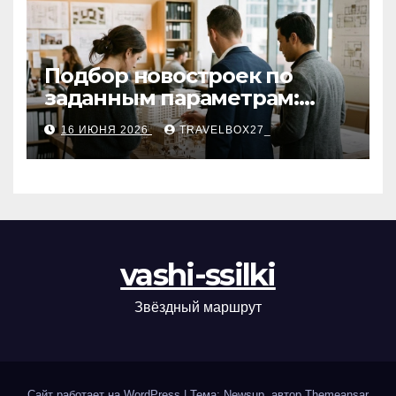
Подбор новостроек по
заданным параметрам:
критерии и этапы
16 ИЮНЯ 2026
TRAVELBOX27_
vashi-ssilki
Звёздный маршрут
Сайт работает на WordPress
|
Тема: Newsup, автор
Themeansar