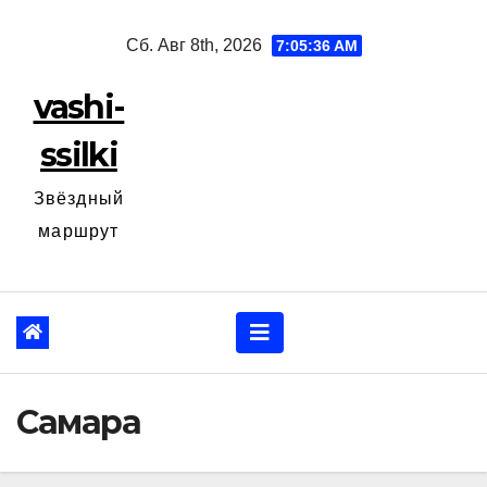
Перейти
Сб. Авг 8th, 2026
7:05:38 AM
к
содержанию
vashi-
ssilki
Звёздный
маршрут
Самара