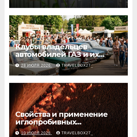
Клубы владельцев
автомобилей ГАЗ и их
мероприятия
28 ИЮЛЯ 2026
TRAVELBOX27_
Свойства и применение
иглопробивных
базальтовых огнеупорных
10 ИЮЛЯ 2026
TRAVELBOX27_