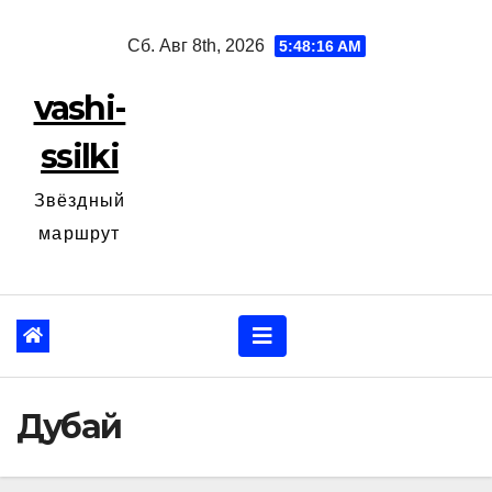
Перейти
Сб. Авг 8th, 2026
5:48:17 AM
к
содержанию
vashi-
ssilki
Звёздный
маршрут
Дубай