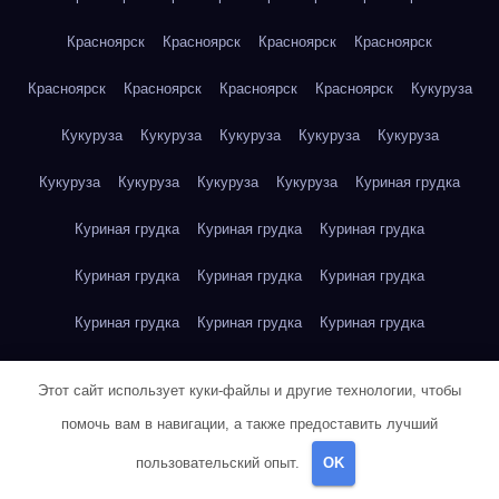
Красноярск
Красноярск
Красноярск
Красноярск
Красноярск
Красноярск
Красноярск
Красноярск
Кукуруза
Кукуруза
Кукуруза
Кукуруза
Кукуруза
Кукуруза
Кукуруза
Кукуруза
Кукуруза
Кукуруза
Куриная грудка
Куриная грудка
Куриная грудка
Куриная грудка
Куриная грудка
Куриная грудка
Куриная грудка
Куриная грудка
Куриная грудка
Куриная грудка
Куриное яйцо
Куриное яйцо
Куриное яйцо
Куриное яйцо
Этот сайт использует куки-файлы и другие технологии, чтобы
Куриное яйцо
Куриное яйцо
Куриное яйцо
Куриное яйцо
помочь вам в навигации, а также предоставить лучший
пользовательский опыт.
OK
Куриное яйцо
Куриное яйцо
Куриное яйцо