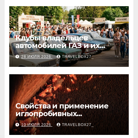
Клубы владельцев
автомобилей ГАЗ и их
мероприятия
28 ИЮЛЯ 2026
TRAVELBOX27_
Свойства и применение
иглопробивных
базальтовых огнеупорных
10 ИЮЛЯ 2026
TRAVELBOX27_
матов