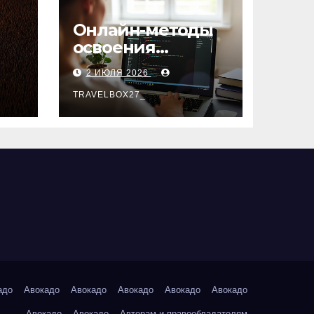
Онлайн-методы
освоения
х
актуальных
2 ИЮЛЯ 2026
профессий
TRAVELBOX27_
адо
Авокадо
Авокадо
Авокадо
Авокадо
Авокадо
Авокадо
Авокадо
Авторам и правообладателям