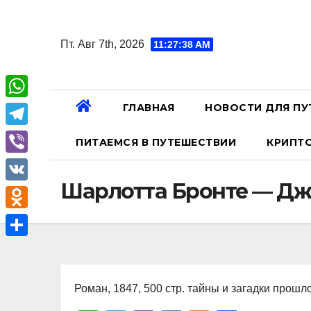
Перейти
к
Пт. Авг 7th, 2026
11:27:39 AM
содержанию
ГЛАВНАЯ
НОВОСТИ ДЛЯ ПУ
W
h
T
ПИТАЕМСЯ В ПУТЕШЕСТВИИ
КРИПТ
a
e
V
t
l
Шарлотта Бронте — Дж
i
V
s
e
b
K
A
O
g
e
p
d
r
О
r
p
n
a
т
o
Роман, 1847, 500 стр. тайны и загадки прошл
m
п
k