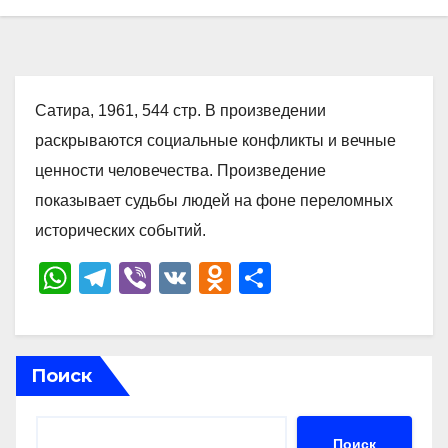
Сатира, 1961, 544 стр. В произведении
раскрываются социальные конфликты и вечные
ценности человечества. Произведение
показывает судьбы людей на фоне переломных
исторических событий.
W
T
Vi
V
O
О
h
el
b
K
d
тп
at
e
er
n
р
s
gr
o
а
Поиск
A
a
kl
в
p
m
a
и
Поиск