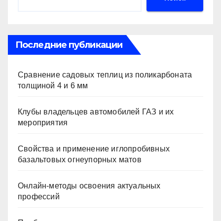
p
ss
ть
ni
ki
Последние публикации
Сравнение садовых теплиц из поликарбоната
толщиной 4 и 6 мм
Клубы владельцев автомобилей ГАЗ и их
мероприятия
Свойства и применение иглопробивных
базальтовых огнеупорных матов
Онлайн-методы освоения актуальных
профессий