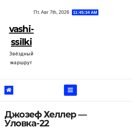
Перейти
Пт. Авг 7th, 2026
11:45:35 AM
к
содержанию
vashi-
ssilki
Звёздный
маршрут
Джозеф Хеллер —
Уловка-22