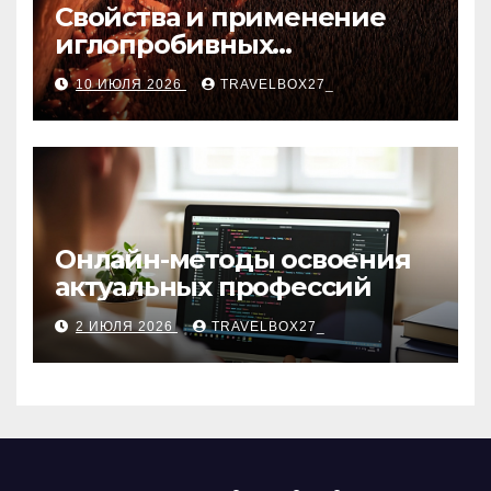
Свойства и применение
иглопробивных
базальтовых огнеупорных
10 ИЮЛЯ 2026
TRAVELBOX27_
матов
Онлайн-методы освоения
актуальных профессий
2 ИЮЛЯ 2026
TRAVELBOX27_