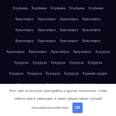
Клубника
Клубника
Клубника
Клубника
Клубника
Красноярск
Красноярск
Красноярск
Красноярск
Красноярск
Красноярск
Красноярск
Красноярск
Красноярск
Красноярск
Красноярск
Красноярск
Красноярск
Красноярск
Красноярск
Красноярск
Кукуруза
Кукуруза
Кукуруза
Кукуруза
Кукуруза
Кукуруза
Кукуруза
Кукуруза
Кукуруза
Кукуруза
Куриная грудка
Куриная грудка
Куриная грудка
Куриная грудка
Этот сайт использует куки-файлы и другие технологии, чтобы
Куриная грудка
Куриная грудка
Куриная грудка
помочь вам в навигации, а также предоставить лучший
Куриная грудка
Куриная грудка
Куриная грудка
пользовательский опыт.
OK