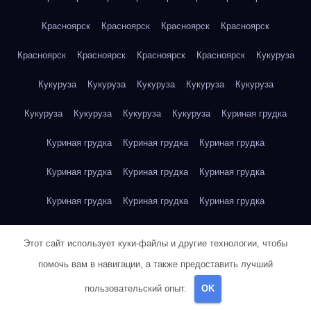
Красноярск
Красноярск
Красноярск
Красноярск
Красноярск
Красноярск
Красноярск
Красноярск
Кукуруза
Кукуруза
Кукуруза
Кукуруза
Кукуруза
Кукуруза
Кукуруза
Кукуруза
Кукуруза
Кукуруза
Куриная грудка
Куриная грудка
Куриная грудка
Куриная грудка
Куриная грудка
Куриная грудка
Куриная грудка
Куриная грудка
Куриная грудка
Куриная грудка
Куриное яйцо
Куриное яйцо
Куриное яйцо
Куриное яйцо
Этот сайт использует куки-файлы и другие технологии, чтобы
Куриное яйцо
Куриное яйцо
Куриное яйцо
Куриное яйцо
помочь вам в навигации, а также предоставить лучший
пользовательский опыт.
OK
Куриное яйцо
Куриное яйцо
Куриное яйцо