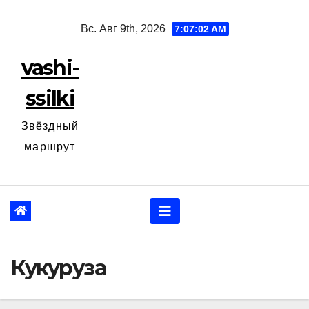
Перейти
Вс. Авг 9th, 2026
7:07:03 AM
к
содержанию
vashi-
ssilki
Звёздный
маршрут
Кукуруза