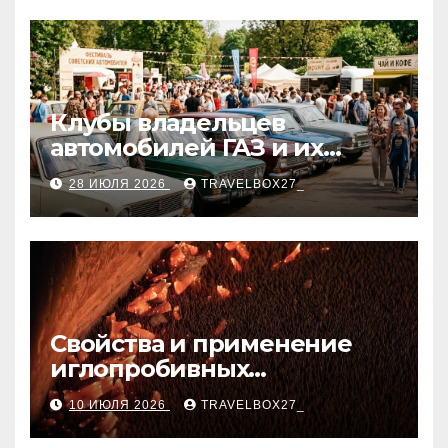
Клубы владельцев
автомобилей ГАЗ и их
мероприятия
28 ИЮЛЯ 2026
TRAVELBOX27_
Свойства и применение
иглопробивных
базальтовых огнеупорных
10 ИЮЛЯ 2026
TRAVELBOX27_
матов