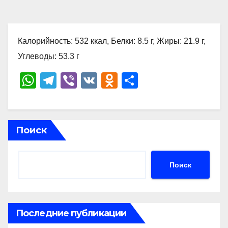
Калорийность: 532 ккал, Белки: 8.5 г, Жиры: 21.9 г,
Углеводы: 53.3 г
W
T
Vi
V
O
О
h
el
b
K
d
тп
at
e
er
n
р
s
gr
o
а
Поиск
A
a
kl
в
p
m
a
и
Поиск
p
ss
ть
ni
ki
Последние публикации