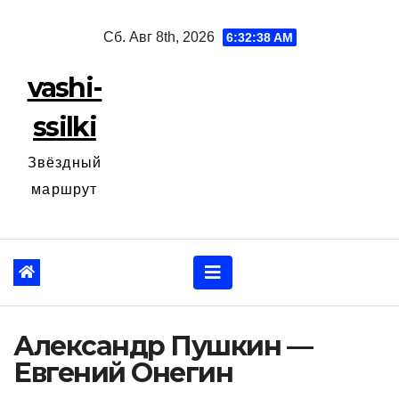
Перейти
Сб. Авг 8th, 2026
6:32:39 AM
к
содержанию
vashi-
ssilki
Звёздный
маршрут
Александр Пушкин —
Евгений Онегин