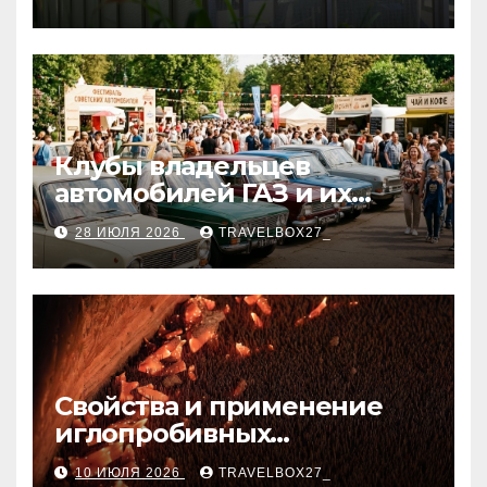
Клубы владельцев
автомобилей ГАЗ и их
мероприятия
28 ИЮЛЯ 2026
TRAVELBOX27_
Свойства и применение
иглопробивных
базальтовых огнеупорных
10 ИЮЛЯ 2026
TRAVELBOX27_