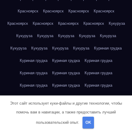
Красноярск
Красноярск
Красноярск
Красноярск
Красноярск
Красноярск
Красноярск
Красноярск
Кукуруза
Кукуруза
Кукуруза
Кукуруза
Кукуруза
Кукуруза
Кукуруза
Кукуруза
Кукуруза
Кукуруза
Куриная грудка
Куриная грудка
Куриная грудка
Куриная грудка
Куриная грудка
Куриная грудка
Куриная грудка
Куриная грудка
Куриная грудка
Куриная грудка
Куриное яйцо
Куриное яйцо
Куриное яйцо
Куриное яйцо
Этот сайт использует куки-файлы и другие технологии, чтобы
Куриное яйцо
Куриное яйцо
Куриное яйцо
Куриное яйцо
помочь вам в навигации, а также предоставить лучший
пользовательский опыт.
OK
Куриное яйцо
Куриное яйцо
Куриное яйцо