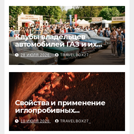
Клубы владельцев
автомобилей ГАЗ и их
мероприятия
28 ИЮЛЯ 2026
TRAVELBOX27_
Свойства и применение
иглопробивных
базальтовых огнеупорных
10 ИЮЛЯ 2026
TRAVELBOX27_
матов