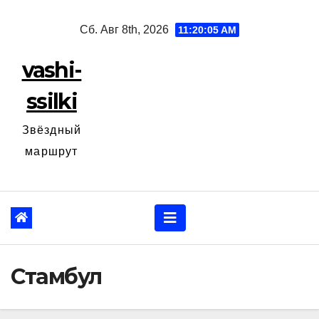
Перейти
Сб. Авг 8th, 2026
11:20:06 AM
к
содержанию
vashi-
ssilki
Звёздный
маршрут
Стамбул