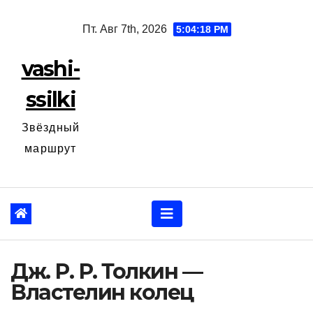
Перейти
Пт. Авг 7th, 2026
5:04:19 PM
к
содержанию
vashi-
ssilki
Звёздный
маршрут
Дж. Р. Р. Толкин —
Властелин колец