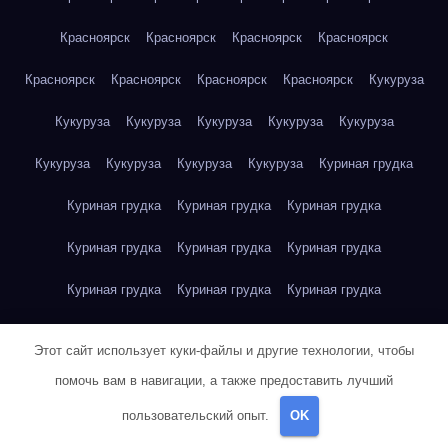
Красноярск
Красноярск
Красноярск
Красноярск
Красноярск
Красноярск
Красноярск
Красноярск
Кукуруза
Кукуруза
Кукуруза
Кукуруза
Кукуруза
Кукуруза
Кукуруза
Кукуруза
Кукуруза
Кукуруза
Куриная грудка
Куриная грудка
Куриная грудка
Куриная грудка
Куриная грудка
Куриная грудка
Куриная грудка
Куриная грудка
Куриная грудка
Куриная грудка
Куриное яйцо
Куриное яйцо
Куриное яйцо
Куриное яйцо
Этот сайт использует куки-файлы и другие технологии, чтобы
Куриное яйцо
Куриное яйцо
Куриное яйцо
Куриное яйцо
помочь вам в навигации, а также предоставить лучший
пользовательский опыт.
OK
Куриное яйцо
Куриное яйцо
Куриное яйцо