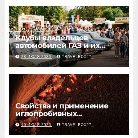
Клубы владельцев
автомобилей ГАЗ и их
мероприятия
28 ИЮЛЯ 2026
TRAVELBOX27_
Свойства и применение
иглопробивных
базальтовых огнеупорных
10 ИЮЛЯ 2026
TRAVELBOX27_
матов