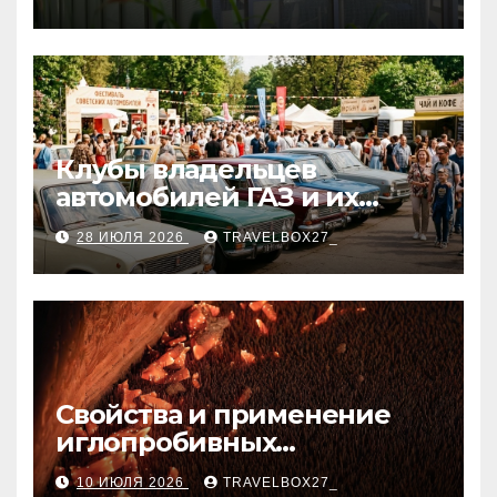
Клубы владельцев
автомобилей ГАЗ и их
мероприятия
28 ИЮЛЯ 2026
TRAVELBOX27_
Свойства и применение
иглопробивных
базальтовых огнеупорных
10 ИЮЛЯ 2026
TRAVELBOX27_