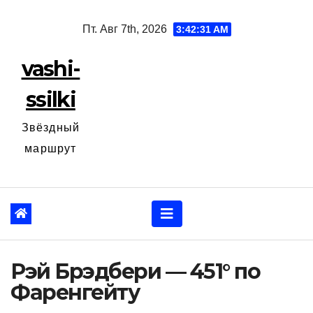
Перейти
Пт. Авг 7th, 2026
3:42:33 AM
к
содержанию
vashi-
ssilki
Звёздный
маршрут
Рэй Брэдбери — 451° по
Фаренгейту