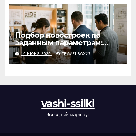
Подбор новостроек по
заданным параметрам:
критерии и этапы
16 ИЮНЯ 2026
TRAVELBOX27_
vashi-ssilki
Звёздный маршрут