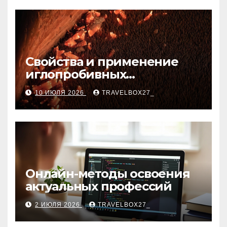
Свойства и применение
иглопробивных
базальтовых огнеупорных
10 ИЮЛЯ 2026
TRAVELBOX27_
матов
Онлайн-методы освоения
актуальных профессий
2 ИЮЛЯ 2026
TRAVELBOX27_