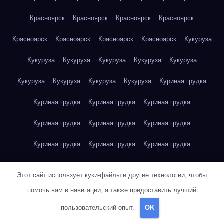
Красноярск
Красноярск
Красноярск
Красноярск
Красноярск
Красноярск
Красноярск
Красноярск
Кукуруза
Кукуруза
Кукуруза
Кукуруза
Кукуруза
Кукуруза
Кукуруза
Кукуруза
Кукуруза
Кукуруза
Куриная грудка
Куриная грудка
Куриная грудка
Куриная грудка
Куриная грудка
Куриная грудка
Куриная грудка
Куриная грудка
Куриная грудка
Куриная грудка
Куриное яйцо
Куриное яйцо
Куриное яйцо
Куриное яйцо
Этот сайт использует куки-файлы и другие технологии, чтобы
Куриное яйцо
Куриное яйцо
Куриное яйцо
Куриное яйцо
помочь вам в навигации, а также предоставить лучший
Куриное яйцо
Куриное яйцо
Куриное яйцо
пользовательский опыт.
OK