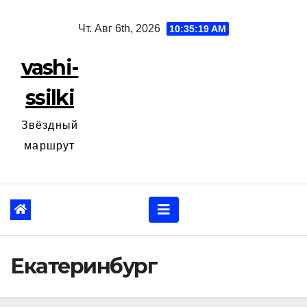
Перейти
Чт. Авг 6th, 2026
10:35:20 AM
к
содержанию
vashi-
ssilki
Звёздный
маршрут
Екатеринбург