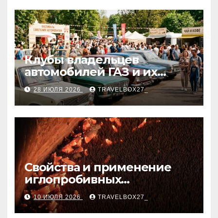
Клубы владельцев
автомобилей ГАЗ и их
мероприятия
28 ИЮЛЯ 2026
TRAVELBOX27_
Свойства и применение
иглопробивных
базальтовых огнеупорных
10 ИЮЛЯ 2026
TRAVELBOX27_
матов