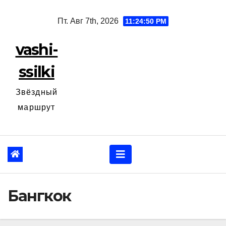
Перейти
Пт. Авг 7th, 2026
11:24:51 PM
к
содержанию
vashi-
ssilki
Звёздный
маршрут
Бангкок