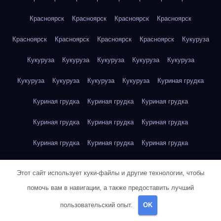
Красноярск
Красноярск
Красноярск
Красноярск
Красноярск
Красноярск
Красноярск
Красноярск
Кукуруза
Кукуруза
Кукуруза
Кукуруза
Кукуруза
Кукуруза
Кукуруза
Кукуруза
Кукуруза
Кукуруза
Куриная грудка
Куриная грудка
Куриная грудка
Куриная грудка
Куриная грудка
Куриная грудка
Куриная грудка
Куриная грудка
Куриная грудка
Куриная грудка
Куриное яйцо
Куриное яйцо
Куриное яйцо
Куриное яйцо
Этот сайт использует куки-файлы и другие технологии, чтобы
Куриное яйцо
Куриное яйцо
Куриное яйцо
Куриное яйцо
помочь вам в навигации, а также предоставить лучший
пользовательский опыт.
OK
Куриное яйцо
Куриное яйцо
Куриное яйцо