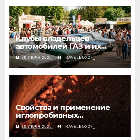
Клубы владельцев
автомобилей ГАЗ и их
мероприятия
28 ИЮЛЯ 2026
TRAVELBOX27_
Свойства и применение
иглопробивных
базальтовых огнеупорных
10 ИЮЛЯ 2026
TRAVELBOX27_
матов