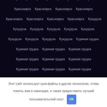
Красноярск
Красноярск
Красноярск
Красноярск
Красноярск
Красноярск
Красноярск
Красноярск
Кукуруза
Кукуруза
Кукуруза
Кукуруза
Кукуруза
Кукуруза
Кукуруза
Кукуруза
Кукуруза
Кукуруза
Куриная грудка
Куриная грудка
Куриная грудка
Куриная грудка
Куриная грудка
Куриная грудка
Куриная грудка
Куриная грудка
Куриная грудка
Куриная грудка
Куриное яйцо
Куриное яйцо
Куриное яйцо
Куриное яйцо
Этот сайт использует куки-файлы и другие технологии, чтобы
Куриное яйцо
Куриное яйцо
Куриное яйцо
Куриное яйцо
помочь вам в навигации, а также предоставить лучший
пользовательский опыт.
OK
Куриное яйцо
Куриное яйцо
Куриное яйцо