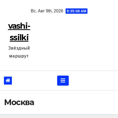
Перейти
Вс. Авг 9th, 2026
9:35:09 AM
к
содержанию
vashi-
ssilki
Звёздный
маршрут
Москва