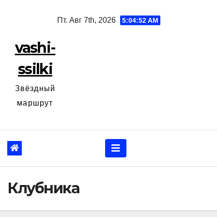
Перейти
Пт. Авг 7th, 2026
5:04:53 AM
к
содержанию
vashi-
ssilki
Звёздный
маршрут
Клубника