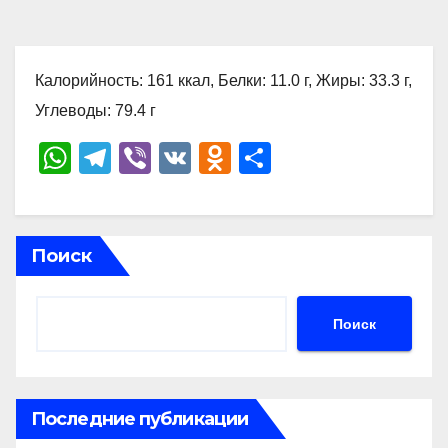
Калорийность: 161 ккал, Белки: 11.0 г, Жиры: 33.3 г,
Углеводы: 79.4 г
W
T
Vi
V
O
О
h
el
b
K
d
тп
at
e
er
n
р
s
gr
o
а
Поиск
A
a
kl
в
p
m
a
и
Поиск
p
ss
ть
ni
ki
Последние публикации