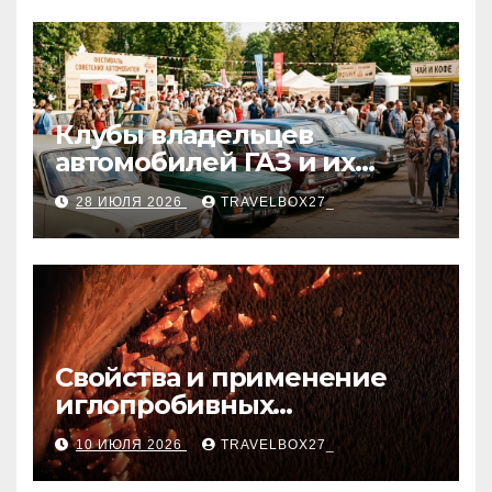
Клубы владельцев
автомобилей ГАЗ и их
мероприятия
28 ИЮЛЯ 2026
TRAVELBOX27_
Свойства и применение
иглопробивных
базальтовых огнеупорных
10 ИЮЛЯ 2026
TRAVELBOX27_
матов