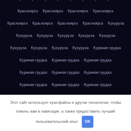
Красноярск
Красноярск
Красноярск
Красноярск
Красноярск
Красноярск
Красноярск
Красноярск
Кукуруза
Кукуруза
Кукуруза
Кукуруза
Кукуруза
Кукуруза
Кукуруза
Кукуруза
Кукуруза
Кукуруза
Куриная грудка
Куриная грудка
Куриная грудка
Куриная грудка
Куриная грудка
Куриная грудка
Куриная грудка
Куриная грудка
Куриная грудка
Куриная грудка
Куриное яйцо
Куриное яйцо
Куриное яйцо
Куриное яйцо
Этот сайт использует куки-файлы и другие технологии, чтобы
Куриное яйцо
Куриное яйцо
Куриное яйцо
Куриное яйцо
помочь вам в навигации, а также предоставить лучший
пользовательский опыт.
OK
Куриное яйцо
Куриное яйцо
Куриное яйцо