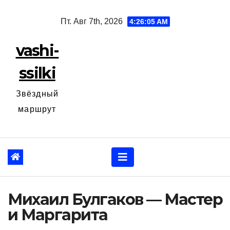
Перейти
Пт. Авг 7th, 2026
4:26:06 AM
к
содержанию
vashi-
ssilki
Звёздный
маршрут
Михаил Булгаков — Мастер
и Маргарита