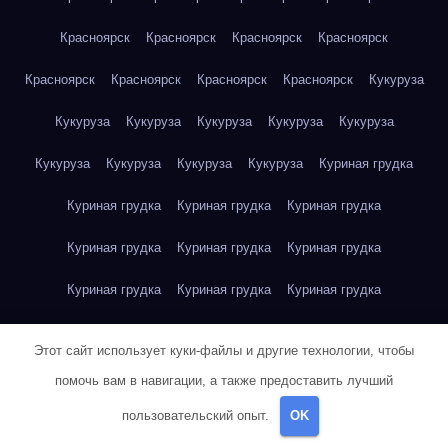
Красноярск
Красноярск
Красноярск
Красноярск
Красноярск
Красноярск
Красноярск
Красноярск
Кукуруза
Кукуруза
Кукуруза
Кукуруза
Кукуруза
Кукуруза
Кукуруза
Кукуруза
Кукуруза
Кукуруза
Куриная грудка
Куриная грудка
Куриная грудка
Куриная грудка
Куриная грудка
Куриная грудка
Куриная грудка
Куриная грудка
Куриная грудка
Куриная грудка
Куриное яйцо
Куриное яйцо
Куриное яйцо
Куриное яйцо
Этот сайт использует куки-файлы и другие технологии, чтобы
Куриное яйцо
Куриное яйцо
Куриное яйцо
Куриное яйцо
помочь вам в навигации, а также предоставить лучший
пользовательский опыт.
OK
Куриное яйцо
Куриное яйцо
Куриное яйцо