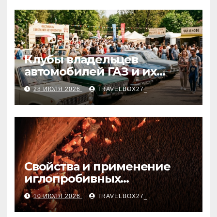
Клубы владельцев
автомобилей ГАЗ и их
мероприятия
28 ИЮЛЯ 2026
TRAVELBOX27_
Свойства и применение
иглопробивных
базальтовых огнеупорных
10 ИЮЛЯ 2026
TRAVELBOX27_
матов