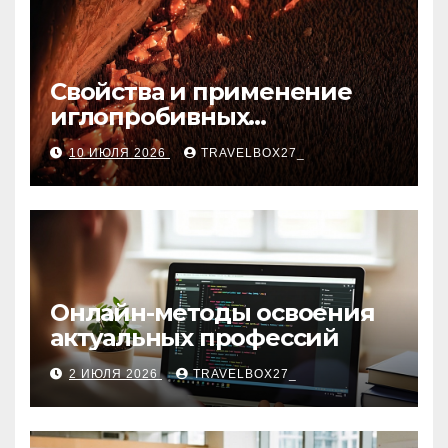
Свойства и применение
иглопробивных
базальтовых огнеупорных
10 ИЮЛЯ 2026
TRAVELBOX27_
матов
Онлайн-методы освоения
актуальных профессий
2 ИЮЛЯ 2026
TRAVELBOX27_