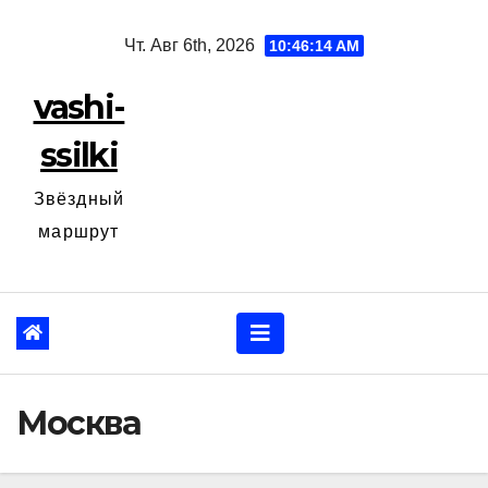
Перейти
Чт. Авг 6th, 2026
10:46:15 AM
к
содержанию
vashi-
ssilki
Звёздный
маршрут
Москва