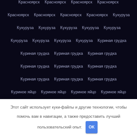
Красноярск
Красноярск
Красноярск
Красноярск
Красноярск
Красноярск
Красноярск
Красноярск
Кукуруза
Кукуруза
Кукуруза
Кукуруза
Кукуруза
Кукуруза
Кукуруза
Кукуруза
Кукуруза
Кукуруза
Куриная грудка
Куриная грудка
Куриная грудка
Куриная грудка
Куриная грудка
Куриная грудка
Куриная грудка
Куриная грудка
Куриная грудка
Куриная грудка
Куриное яйцо
Куриное яйцо
Куриное яйцо
Куриное яйцо
Куриное яйцо
Куриное яйцо
Куриное яйцо
Куриное яйцо
Этот сайт использует куки-файлы и другие технологии, чтобы
помочь вам в навигации, а также предоставить лучший
Куриное яйцо
Куриное яйцо
Куриное яйцо
пользовательский опыт.
OK
Курт Воннегут — Бойня номер пять