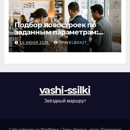
Подбор новостроек по
заданным параметрам:
критерии и этапы
16 ИЮНЯ 2026
TRAVELBOX27_
vashi-ssilki
Звёздный маршрут
Сайт работает на WordPress
|
Тема: Newsup, автор
Themeansar