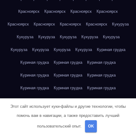
Красноярск
Красноярск
Красноярск
Красноярск
Красноярск
Красноярск
Красноярск
Красноярск
Кукуруза
Кукуруза
Кукуруза
Кукуруза
Кукуруза
Кукуруза
Кукуруза
Кукуруза
Кукуруза
Кукуруза
Куриная грудка
Куриная грудка
Куриная грудка
Куриная грудка
Куриная грудка
Куриная грудка
Куриная грудка
Куриная грудка
Куриная грудка
Куриная грудка
Куриное яйцо
Куриное яйцо
Куриное яйцо
Куриное яйцо
Этот сайт использует куки-файлы и другие технологии, чтобы
Куриное яйцо
Куриное яйцо
Куриное яйцо
Куриное яйцо
помочь вам в навигации, а также предоставить лучший
пользовательский опыт.
OK
Куриное яйцо
Куриное яйцо
Куриное яйцо