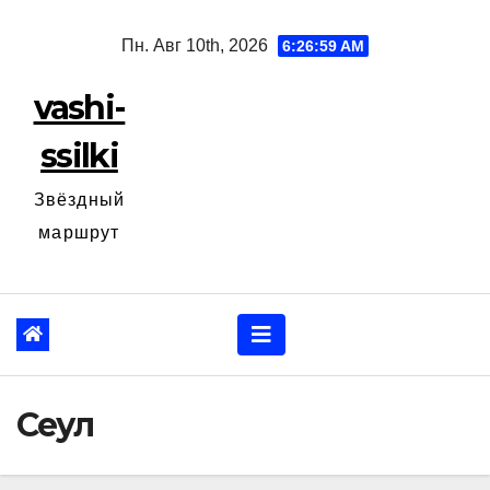
Перейти
Пн. Авг 10th, 2026
6:27:00 AM
к
содержанию
vashi-
ssilki
Звёздный
маршрут
Сеул