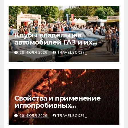
Клубы владельцев
автомобилей ГАЗ и их
мероприятия
28 ИЮЛЯ 2026
TRAVELBOX27_
Свойства и применение
иглопробивных
базальтовых огнеупорных
10 ИЮЛЯ 2026
TRAVELBOX27_
матов