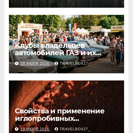
Клубы владельцев
автомобилей ГАЗ и их
мероприятия
28 ИЮЛЯ 2026
TRAVELBOX27_
Свойства и применение
иглопробивных
базальтовых огнеупорных
10 ИЮЛЯ 2026
TRAVELBOX27_