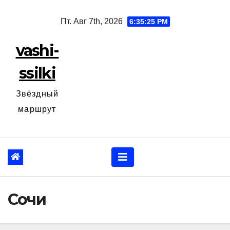
Перейти
Пт. Авг 7th, 2026
6:35:26 PM
к
содержанию
vashi-
ssilki
Звёздный
маршрут
Сочи