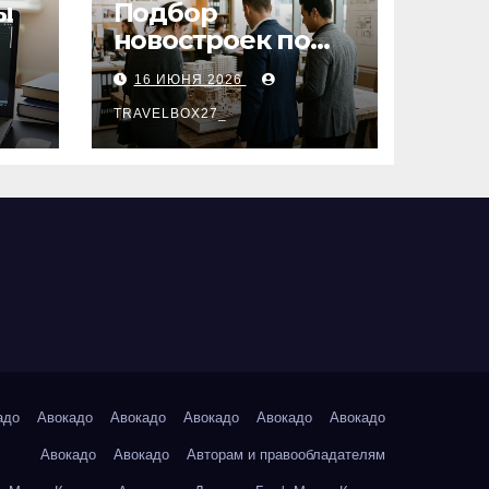
ы
Подбор
новостроек по
заданным
16 ИЮНЯ 2026
параметрам:
критерии и
TRAVELBOX27_
этапы
адо
Авокадо
Авокадо
Авокадо
Авокадо
Авокадо
Авокадо
Авокадо
Авторам и правообладателям