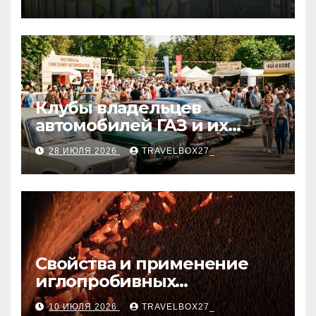
Клубы владельцев
автомобилей ГАЗ и их
мероприятия
28 ИЮЛЯ 2026
TRAVELBOX27_
Свойства и применение
иглопробивных
базальтовых огнеупорных
10 ИЮЛЯ 2026
TRAVELBOX27_