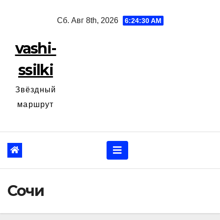
Перейти
Сб. Авг 8th, 2026
6:24:31 AM
к
содержанию
vashi-
ssilki
Звёздный
маршрут
Сочи