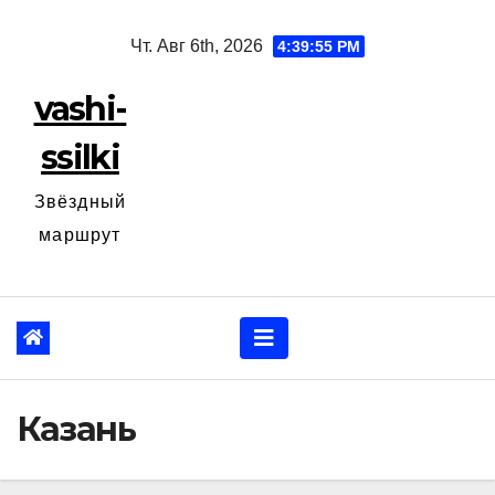
Перейти
Чт. Авг 6th, 2026
4:39:56 PM
к
содержанию
vashi-
ssilki
Звёздный
маршрут
Казань