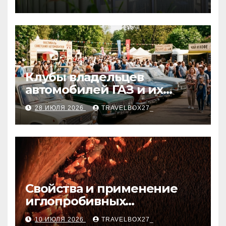
Клубы владельцев
автомобилей ГАЗ и их
мероприятия
28 ИЮЛЯ 2026
TRAVELBOX27_
Свойства и применение
иглопробивных
базальтовых огнеупорных
10 ИЮЛЯ 2026
TRAVELBOX27_