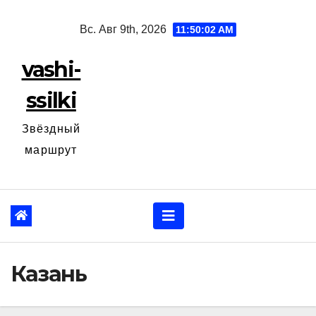
Перейти
Вс. Авг 9th, 2026
11:50:03 AM
к
содержанию
vashi-
ssilki
Звёздный
маршрут
Казань