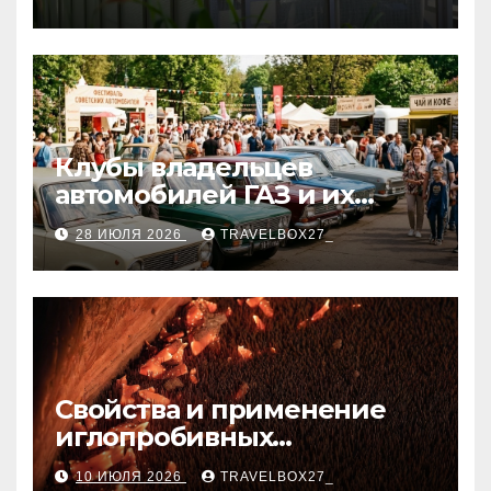
Клубы владельцев
автомобилей ГАЗ и их
мероприятия
28 ИЮЛЯ 2026
TRAVELBOX27_
Свойства и применение
иглопробивных
базальтовых огнеупорных
10 ИЮЛЯ 2026
TRAVELBOX27_