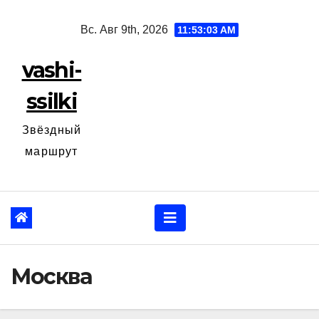
Перейти
Вс. Авг 9th, 2026
11:53:04 AM
к
содержанию
vashi-
ssilki
Звёздный
маршрут
Москва