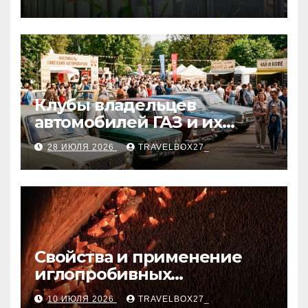
Клубы владельцев
автомобилей ГАЗ и их
мероприятия
28 ИЮЛЯ 2026
TRAVELBOX27_
Свойства и применение
иглопробивных
базальтовых огнеупорных
10 ИЮЛЯ 2026
TRAVELBOX27_