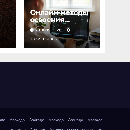
Онлайн-методы
освоения
х
актуальных
2 ИЮЛЯ 2026
профессий
TRAVELBOX27_
адо
Авокадо
Авокадо
Авокадо
Авокадо
Авокадо
Авокадо
Авокадо
Авторам и правообладателям