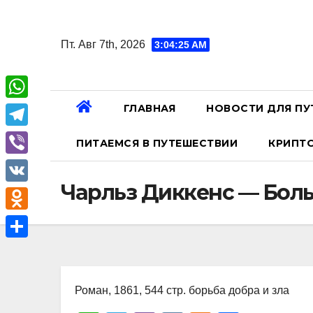
Перейти
к
Пт. Авг 7th, 2026
3:04:26 AM
содержанию
ГЛАВНАЯ
НОВОСТИ ДЛЯ ПУ
W
h
T
ПИТАЕМСЯ В ПУТЕШЕСТВИИ
КРИПТ
a
e
V
t
l
Чарльз Диккенс — Бо
i
V
s
e
b
K
A
O
g
e
p
d
r
О
r
p
n
a
т
o
Роман, 1861, 544 стр. борьба добра и зла
m
п
k