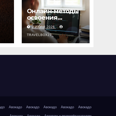
Онлайн-методы
освоения
х
актуальных
2 ИЮЛЯ 2026
профессий
TRAVELBOX27_
адо
Авокадо
Авокадо
Авокадо
Авокадо
Авокадо
Авокадо
Авокадо
Авторам и правообладателям